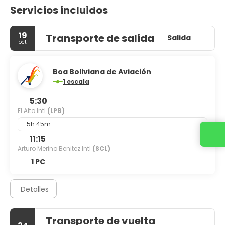
Servicios incluidos
19
Transporte de salida
Salida
oct
Boa Boliviana de Aviación
1 escala
5:30
El Alto Intl
(LPB)
5h 45m
Contacta con nosotros
11:15
Arturo Merino Benitez Intl
(SCL)
1 PC
Detalles
Transporte de vuelta