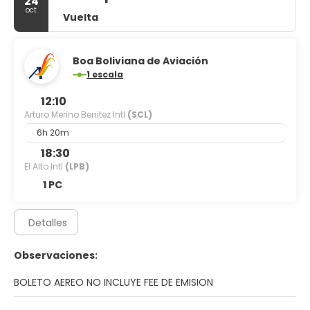
24
oct
Vuelta
Boa Boliviana de Aviación
1 escala
12:10
Arturo Merino Benitez Intl
(SCL)
6h 20m
18:30
El Alto Intl
(LPB)
1 PC
Detalles
Observaciones:
BOLETO AEREO NO INCLUYE FEE DE EMISION