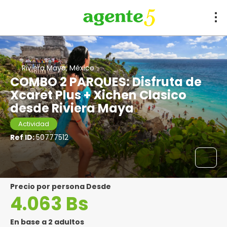
Riviera Maya, México
COMBO 2 PARQUES: Disfruta de
Xcaret Plus + Xichen Clasico
desde Riviera Maya
Actividad
Ref ID:
50777512
precio por persona Desde
4.063 Bs
En base a 2 adultos