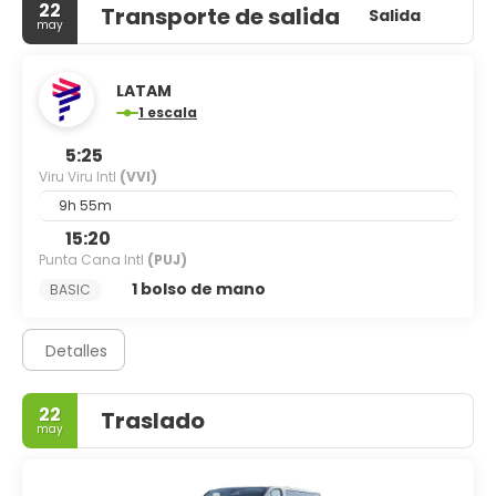
22
Transporte de salida
Salida
may
LATAM
1 escala
5:25
Viru Viru Intl
(VVI)
9h 55m
15:20
Punta Cana Intl
(PUJ)
1 bolso de mano
BASIC
Detalles
22
Traslado
may