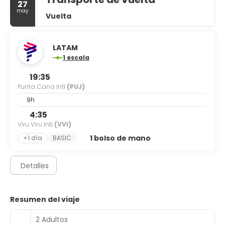
27
may
Vuelta
LATAM
1 escala
19:35
Punta Cana Intl
(PUJ)
9h
4:35
Viru Viru Intl
(VVI)
1 bolso de mano
+1 día
BASIC
Detalles
Resumen del viaje
2 Adultos