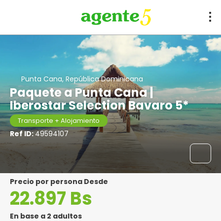
Punta Cana, República Dominicana
Paquete a Punta Cana |
Iberostar Selection Bavaro 5*
Transporte + Alojamiento
Ref ID:
49594107
precio por persona Desde
22.897 Bs
En base a 2 adultos