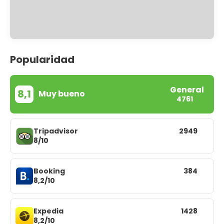
Popularidad
General
8,1
Muy bueno
4761
Tripadvisor
2949
8/10
Booking
384
8,2/10
Expedia
1428
8,2/10