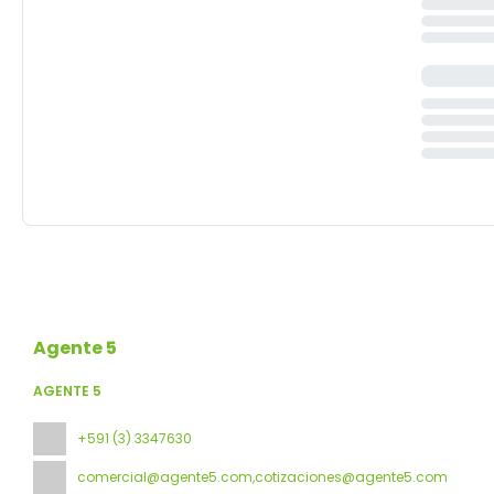
Agente 5
AGENTE 5
+591 (3) 3347630
comercial@agente5.com,cotizaciones@agente5.com