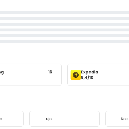
ng
16
Expedia
8,4/10
as
Lujo
No 